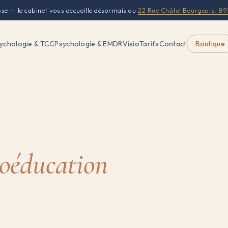
sse — le cabinet vous accueille désormais au
22 Rue Châtel Bourgeois, 8
ychologie & TCC
Psychologie & EMDR
Visio
Tarifs
Contact
Boutique
oéducation