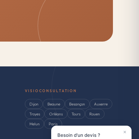
VISIOCONSULTATION
Dijon
Beaune
Besançon
Auxerre
Troyes
Orléans
Tours
Rouen
Melun
Paris
×
Besoin d'un devis ?