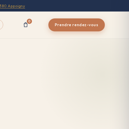
9380 Appoigny
0
Prendre rendez-vous