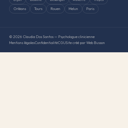
Orléans
Tours
Rouen
Melun
Paris
© 2026 Claudia Dos Santos — Psychologue clinicienne
Mentions légales
Confidentialité
CGU
Site créé par Web Busson